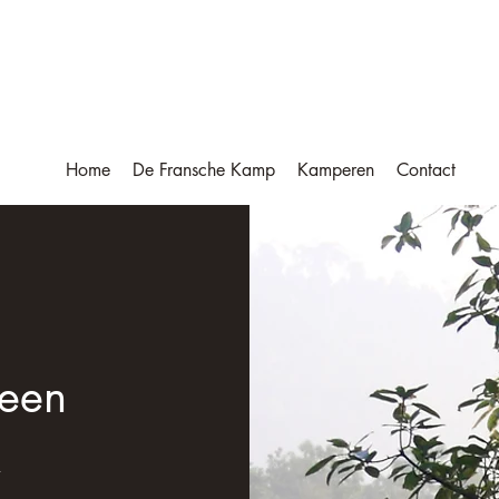
De Fransche Kamp
Home
De Fransche Kamp
Kamperen
Contact
 een
k