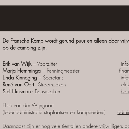
De Fransche Kamp wordt gerund puur en alleen door vrijwi
op de camping zijn.
Erik van Wijk
– Voorzitter
inf
Marja Hemminga
– Penningmeester
fina
Linda Kinneging
– Secretaris
inf
René van Oort
- Stroomzaken
ele
Stef Huisman
- Bouwzaken
bou
Elise van der Wijngaart
(ledenadministratie staplaatsen en kampeerders)
admin
Daarnaast zijn er nog vele tientallen
andere
vrijwilligers 