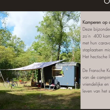
O
Kamperen op d
Deze bijzonder
zo’n 400 kamp
met hun carava
staplaatsen mi
Het hectische l
De Fransche Ka
van de camping
vriendelijke e
leven van het 