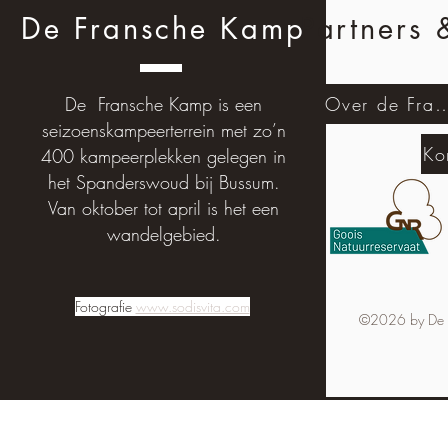
De Fransche Kamp
Partners 
De Fransche Kamp is een
Over de Fransch
seizoenskampeerterrein met zo’n
Ko
400 kampeerplekken gelegen in
het Spanderswoud bij Bussum.
Van oktober tot april is het een
wandelgebied.
Fotografie
www.sodisvita.com
©2026 by De 