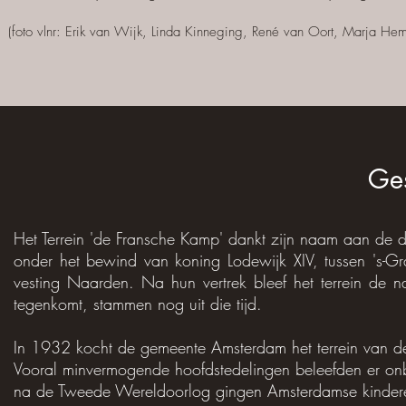
(
foto
vlnr: Erik van Wijk, Linda Kinneging, René van Oort, Marja H
Ge
Het Terrein 'de Fransche Kamp' dankt zijn naam aan de 
onder het bewind van koning Lodewijk XIV, tussen 's-G
vesting Naarden. Na hun vertrek bleef het terrein de 
tegenkomt, stammen nog uit die tijd.
In 1932 kocht de gemeente Amsterdam het terrein van de 
Vooral minvermogende hoofdstedelingen beleefden er on
na de Tweede Wereldoorlog gingen Amsterdamse kinderen