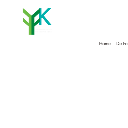
De Fransc
Home
De Fr